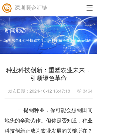
深圳顺企汇链
T
o
g
g
新闻动态
l
e
深圳顺企汇链科技致力于运用蚂蚁链等数字产品及创新
n
a
v
i
种业科技创新：重塑农业未来，
g
a
引领绿色革命
t
i
发布日期：2024-10-12 16:47:18
3464
o
n
一提到种业，你可能会想到田间
地头的辛勤劳作。但你是否知道，种业
科技创新正成为农业发展的关键所在？